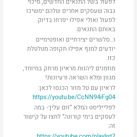
לפעול בשל התנאים החדשים, סיכוי
גבוה שעסקים אחרים שלהם ימשיכו
לפעול ואולי אפילו יפרחו בדיוק
באותם התנאים.
ו…סלשרים יצירתיים ואופטימיים
יודעים למנף אפילו תקופה מטלטלת
כזו.
מוזמנים ליהנות מראיון מרתק במיוחד,
מגוון ומלא השראה ורעיונות!
לראיון עם טל מזור הכנסו לכאן:
https://youtu.be/CcNN94iFg04
לפלייליסט המלא “זום עליך- במה
לעסקים בימי קורונה” לחצו על קישור
זה:
https://youtube.com/playlist?