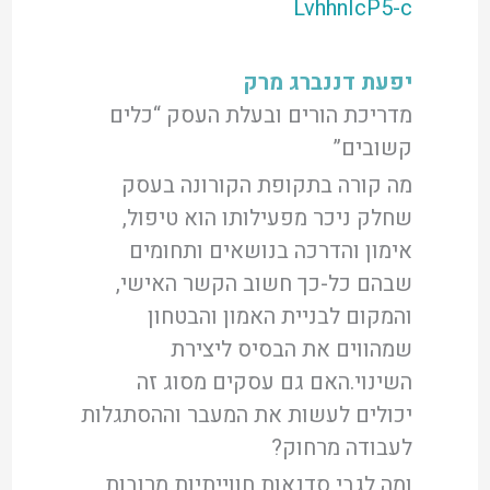
LvhhnIcP5-c
יפעת דננברג מרק
מדריכת הורים ובעלת העסק “כלים
קשובים”
מה קורה בתקופת הקורונה בעסק
שחלק ניכר מפעילותו הוא טיפול,
אימון והדרכה בנושאים ותחומים
שבהם כל-כך חשוב הקשר האישי,
והמקום לבניית האמון והבטחון
שמהווים את הבסיס ליצירת
השינוי.האם גם עסקים מסוג זה
יכולים לעשות את המעבר וההסתגלות
לעבודה מרחוק?
ומה לגבי סדנאות חווייתיות מרובות