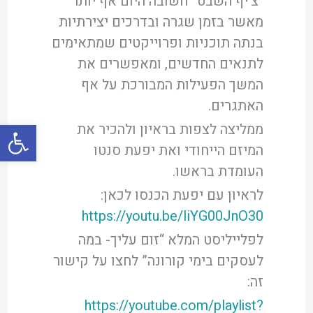
“צ’יף השבט” חשובה היום אף יותר
מאשר בזמן שגרה ובדרכים יצירתיות
בנתה תוכניות ופרוייקטים שמתאימים
לתנאים החדשים, ומאפשרים את
המשך הפעילות המבורכת על אף
האתגרים.
פתח סרגל
ממליצה לצפות בראיון ולהכיר את
המיזם הייחודי ואת יפעת סנטו
העומדת בראשו.
לראיון עם יפעת הכנסו לכאן:
https://youtu.be/IiYG00JnO30
לפלייליסט המלא “זום עליך- במה
לעסקים בימי קורונה” לחצו על קישור
זה:
https://youtube.com/playlist?