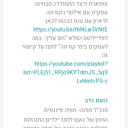
ומתארת כיצד התמודדה מבחינה
עסקית עם אילוצי הקורונה.
לראיון עם ענת הכנסו לכאן:
https://youtu.be/t6NLarDrNtE
לפלייליסט המלא “זום עליך- במה
לעסקים בימי קורונה” לחצו על קישור
זה:
https://youtube.com/playlist?
list=PLEj51_RPjo9KYTdmJS_5q9
LvhhnIcP5-c
נועם נדב
מנכ”ל מפנה- חוויה פיננסית.
החזון של נועם ללמד ילדים התנהלות