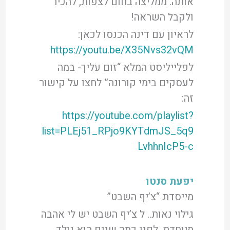
אותה. ממליצה בחום לצפות, להכיר
ולקבל השראה!
לראיון עם דינה הכנסו לכאן:
https://youtu.be/X35Nvs32vQM
לפלייליסט המלא “זום עליך- במה
לעסקים בימי קורונה” לחצו על קישור
זה:
https://youtube.com/playlist?
list=PLEj51_RPjo9KYTdmJS_5q9
LvhhnIcP5-c
יפעת סנטו
מייסדת “צ’יף השבט”
גילוי נאות.. ל צ’יף השבט יש לי אהבה
מיוחדת. לפני כמה שנים הוא נולד