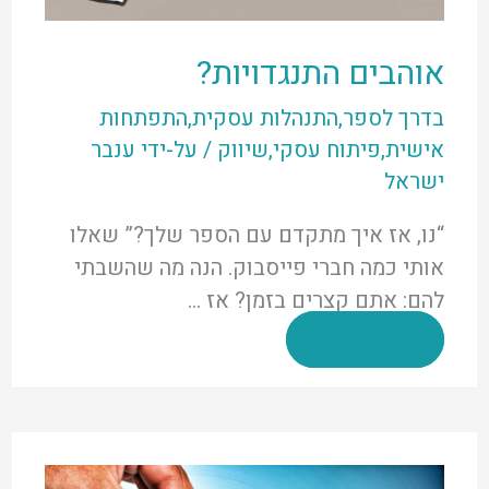
אוהבים התנגדויות?
בדרך לספר
,
התנהלות עסקית
,
התפתחות
אישית
,
פיתוח עסקי
,
שיווק
/ על-ידי
ענבר
ישראל
“נו, אז איך מתקדם עם הספר שלך?” שאלו
אותי כמה חברי פייסבוק. הנה מה שהשבתי
להם: אתם קצרים בזמן? אז …
אוהבים
לקרוא עוד »
התנגדויות?