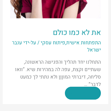
את לא כמו כולם
התפתחות אישית
,
פיתוח עסקי
/ על-ידי
ענבר
ישראל
התחלנו יחד תהליך והפגישה הראשונה,
שעתיים וקצת, עפה לה במהירות שיא. “וואו
סליחה, דיברתי המוןןן ולא נתתי לך כמעט
לדבר” …
את
לקרוא עוד »
לא
כמו
כולם