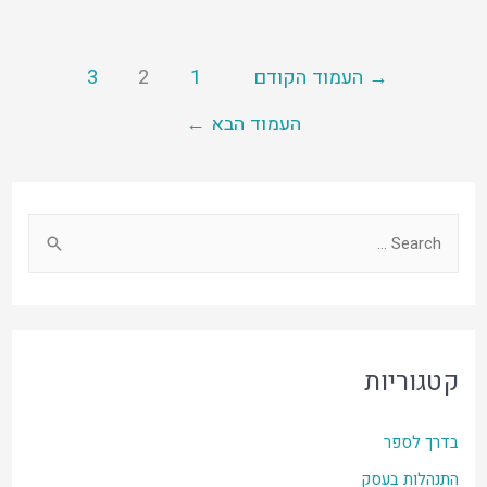
Posts
→
העמוד הקודם
1
2
3
pagination
העמוד הבא
←
S
e
a
r
c
קטגוריות
h
f
בדרך לספר
o
התנהלות בעסק